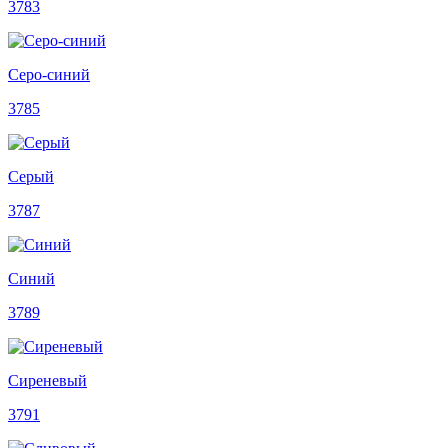
3783
Серо-синий
3785
Серый
3787
Синий
3789
Сиреневый
3791