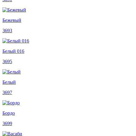
Бежевый
3693
Белый 016
3695
Белый
3697
Бордо
3699