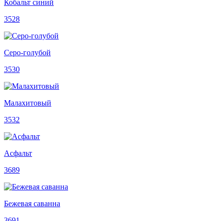
Кобальт синий
3528
Серо-голубой
3530
Малахитовый
3532
Асфальт
3689
Бежевая саванна
3691