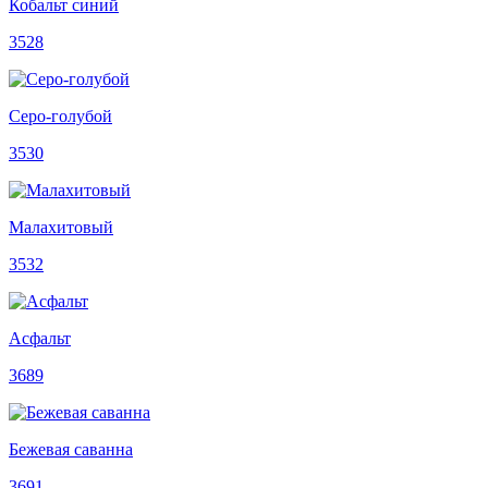
Кобальт синий
3528
Серо-голубой
3530
Малахитовый
3532
Асфальт
3689
Бежевая саванна
3691