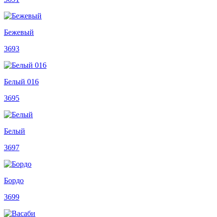
Бежевый
3693
Белый 016
3695
Белый
3697
Бордо
3699