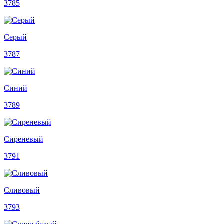
3785
Серый
3787
Синий
3789
Сиреневый
3791
Сливовый
3793