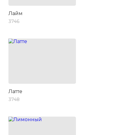
Лайм
3746
Латте
3748