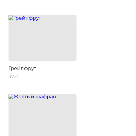
Грейпфрут
3721